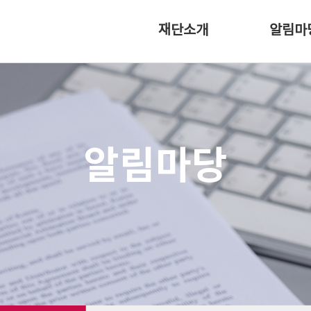
재단소개
알림마
이사장 인사말
공지사항
설립취지
홍보자료실
연혁
조직소개
알림마당
오시는 길