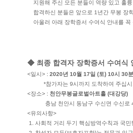
지원해 주신 모든 분들이 역량 있고 훌
합격하신 분들은 앞으로
1
년간 무봉 장
아울러 아래 장학증서 수여식 안내를 꼭 
◆ 최종 합격자 장학증서 수여식
<
일시
> :
2020
년
10
월
17
일
(
토
) 10
시
30
*
참가자는
9
시까지 도착하여 주십
<
장소
> :
천안무봉글로벌아트홀
(
대강당
)
충남 천안시 동남구 수신면 수신로
<
유의사항
>
1.
사회적 거리 두기 핵심방역수칙과 국민
2.
참석자 모두
(
보호자포함
)
는 정문과 입