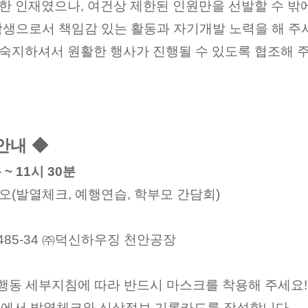
륭한 인재였으나
,
여건상 제한된 인원만을 선발할 수 밖
학생으로서 책임감 있는 활동과 자기개발 노력을 해 주
숙지하셔서 원활한 행사가 진행될 수 있도록 협조해 
 안내
◆
분
~ 11
시
30
분
시오
(
발열체크
,
예행연습
,
학부모 간담회
)
485-34
㈜
덕신하우징 천안공장
행동 세부지침에 따라 반드시 마스크를 착용해 주세요
!
구에서 발열체크와 신상정보 기록카드를 작성합니다
.