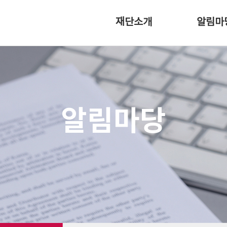
재단소개
알림마
이사장 인사말
공지사항
설립취지
홍보자료실
연혁
조직소개
알림마당
오시는 길