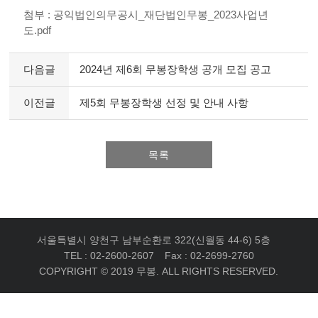
첨부 : 공익법인의무공시_재단법인무봉_2023사업년
도.pdf
다음글
2024년 제6회 무봉장학생 공개 모집 공고
이전글
제5회 무봉장학생 선정 및 안내 사항
목록
서울특별시 양천구 남부순환로 322(신월동 44-6) 5층
TEL : 02-2600-2607
Fax : 02-2699-2760
COPYRIGHT © 2019 무봉. ALL RIGHTS RESERVED.