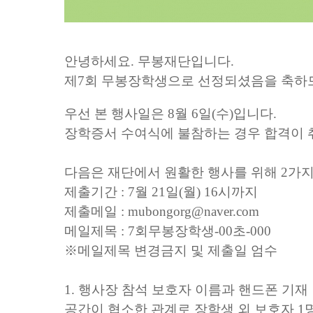
안녕하세요
.
무봉재단입니다
.
제
7
회 무봉장학생으로 선정되셨음을 축하
우선 본 행사일은
8
월
6
일
(
수
)
입니다
.
장학증서 수여식에 불참하는 경우 합격이
다음은 재단에서 원활한 행사를 위해
2
가지
제출기간
: 7
월
21
일
(
월
) 16
시까지
제출메일
: mubongorg@naver.com
메일제목
: 7
회무봉장학생
-00
초
-000
※
메일제목 변경금지 및 제출일 엄수
1.
행사장 참석 보호자 이름과 핸드폰 기재
공간이 협소한 관계로 장학생 외 보호자
1