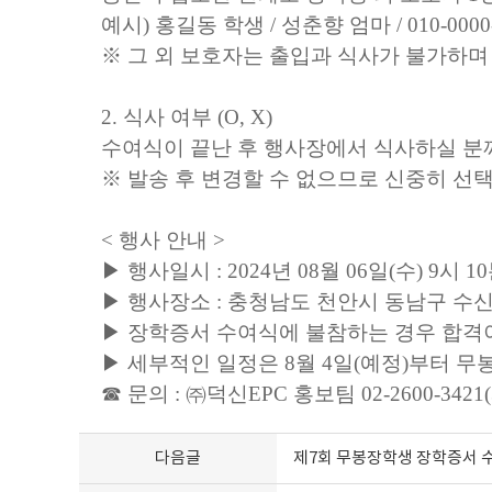
예시
)
홍길동 학생
/
성춘향 엄마
/ 010-000
※
그 외 보호자는 출입과 식사가 불가하며
2.
식사 여부
(O, X)
수여식이 끝난 후 행사장에서 식사하실 
※
발송 후 변경할 수 없으므로 신중히 선
<
행사 안내
>
▶
행사일시
: 2024
년
08
월
06
일
(
수
) 9
시
10
▶
행사장소
:
충청남도 천안시 동남구 수
▶
장학증서 수여식에 불참하는 경우 합격
▶
세부적인 일정은
8
월
4
일
(
예정
)
부터 무
☎
문의
:
㈜
덕신
EPC
홍보팀
02-2600-3421(
다음글
제7회 무봉장학생 장학증서 