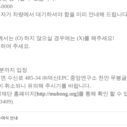
0-0000
 자가 차량에서 대기하셔야 함을 미리 안내해 드립니
분께서는
(O)
하지 않으실 경우에는
(X)
를 해주세요
!
택하여 주세요
.
분까지 입장
신면 수신로
485-34
㈜
덕신
EPC
중앙연구소 천안 무봉
이 취소되니 유의해 주시기를 바랍니다
.
봉재단 홈페이지
[
http://mubong.org]
를 통해 확인 할 수
3409)
수여식 안내