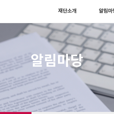
재단소개
알림마
이사장 인사말
공지사항
설립취지
홍보자료실
연혁
조직소개
알림마당
오시는 길